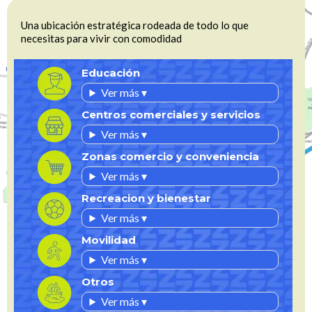
Una ubicación estratégica rodeada de todo lo que
necesitas para vivir con comodidad
Educación
Ver más ▾
Centros comerciales y servicios
Ver más ▾
Zonas comercio y conveniencia
Ver más ▾
Recreacion y bienestar
Ver más ▾
Movilidad
Ver más ▾
Otros
Ver más ▾