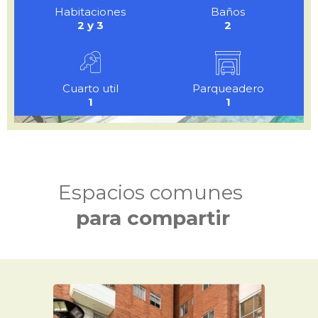
Habitaciones
Baños
2 y 3
2
Cuarto util
Parqueadero
1
1
Espacios comunes
para compartir